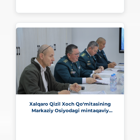
248
Xalqaro Qizil Xoch Qo‘mitasining
Markaziy Osiyodagi mintaqaviy
vakolatxonasi vakillari bilan uchrashuv