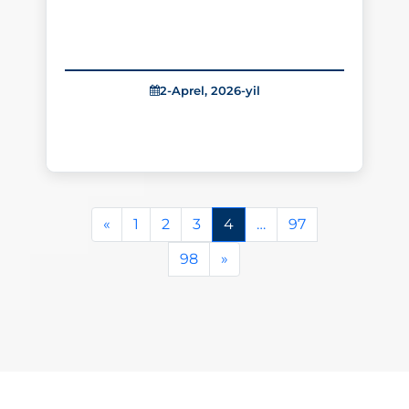
2-Aprel, 2026-yil
«
1
2
3
4
…
97
98
»
343