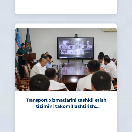
323
Transport xizmatlarini tashkil etish
tizimini takomillashtirish:
qonunchilikdagi yangiliklarga
bag‘ishlangan respublika master-klass