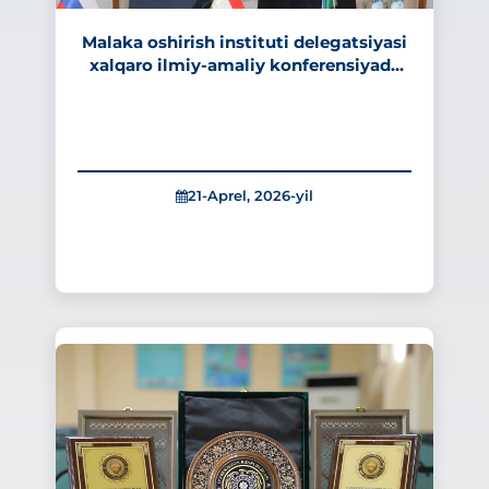
Malaka oshirish instituti delegatsiyasi
xalqaro ilmiy-amaliy konferensiyada
ishtirok etdi
21-Aprel, 2026-yil
477