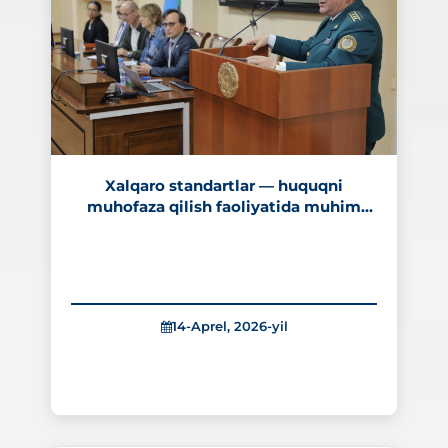
Xalqaro standartlar — huquqni
muhofaza qilish faoliyatida muhim
mezon
14-Aprel, 2026-yil