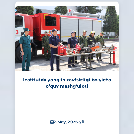
Institutda yong‘in xavfsizligi bo‘yicha
o‘quv mashg‘uloti
2-May, 2026-yil