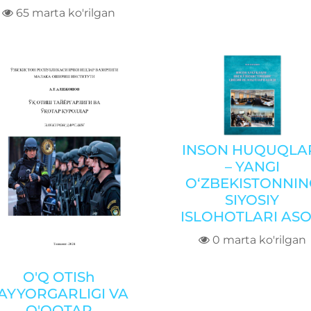
65 marta ko'rilgan
INSON HUQUQLA
– YANGI
O‘ZBEKISTONNIN
SIYOSIY
ISLOHOTLARI ASO
0 marta ko'rilgan
O'Q OTISh
AYYORGARLIGI VA
O'QOTAR