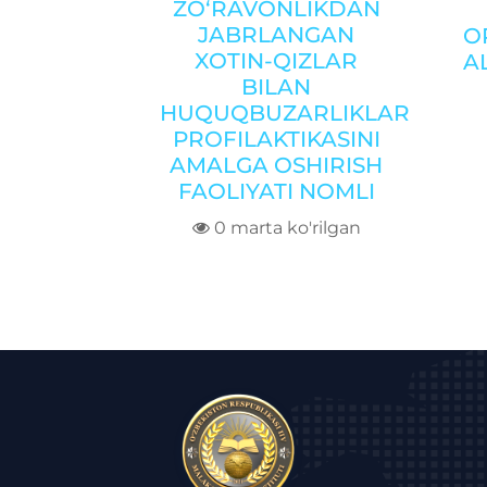
ZO‘RAVONLIKDAN
JABRLANGAN
O
XOTIN-QIZLAR
A
BILAN
HUQUQBUZARLIKLAR
PROFILAKTIKASINI
AMALGA OSHIRISH
FAOLIYATI NOMLI
0 marta ko'rilgan