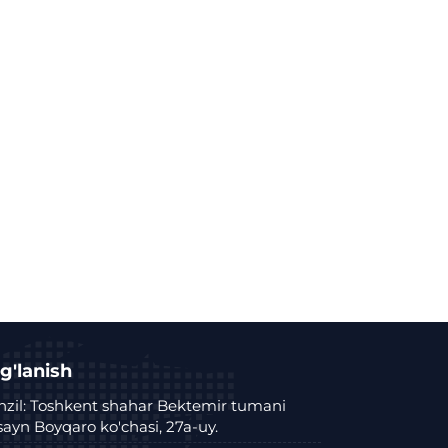
g'lanish
zil: Toshkent shahar Bektemir tumani
ayn Boyqaro ko'chasi, 27a-uy.