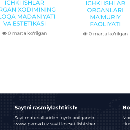
ICHKI ISHLAR
ICHKI ISHLAR
RGAN XODIMINING
ORGANLARI
LOQA MADANIYATI
MA'MURIY
VA ESTETIKASI
FAOLIYATI
0 marta ko'rilgan
0 marta ko'rilgan
Saytni rasmiylashtirish:
Bo
Sayt materiallaridan foydalanilganda
Man
www.ipkmvd.uz sayti ko'rsatilishi shart.
Hus