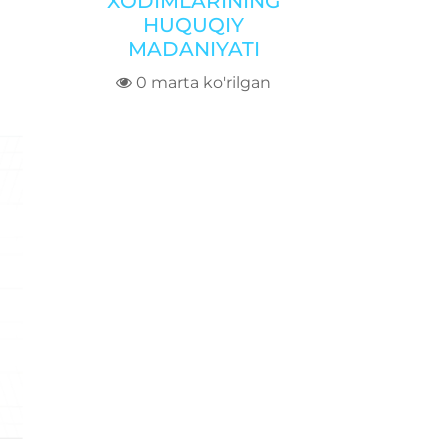
XODIMLARINING
HUQUQIY
MADANIYATI
0 marta ko'rilgan