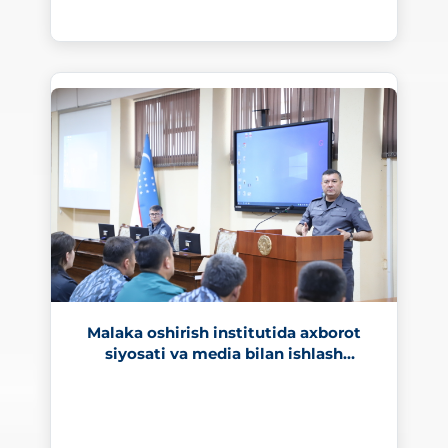
266
Malaka oshirish institutida axborot
siyosati va media bilan ishlash
masalalariga bag‘ishlangan o‘quv
mashg‘uloti o‘tkazildi