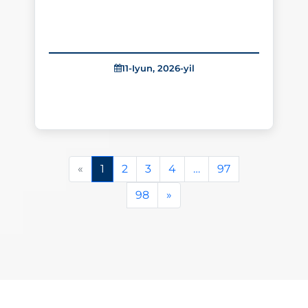
11-Iyun, 2026-yil
«
1
2
3
4
…
97
98
»
263