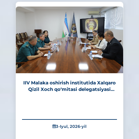
IIV Malaka oshirish institutida Xalqaro
Qizil Xoch qo‘mitasi delegatsiyasi
bilan hamkorlik istiqbollari
muhokama qilindi
3-Iyul, 2026-yil