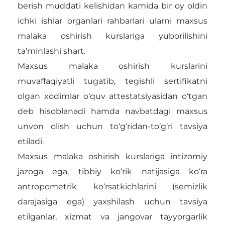
berish muddati kelishidan kamida bir oy oldin
ichki ishlar organlari rahbarlari ularni maxsus
malaka oshirish kurslariga yuborilishini
ta’minlashi shart.
Maxsus malaka oshirish kurslarini
muvaffaqiyatli tugatib, tegishli sertifikatni
olgan xodimlar o‘quv attestatsiyasidan o‘tgan
deb hisoblanadi hamda navbatdagi maxsus
unvon olish uchun to‘g‘ridan-to‘g‘ri tavsiya
etiladi.
Maxsus malaka oshirish kurslariga intizomiy
jazoga ega, tibbiy ko‘rik natijasiga ko‘ra
antropometrik ko‘rsatkichlarini (semizlik
darajasiga ega) yaxshilash uchun tavsiya
etilganlar, xizmat va jangovar tayyorgarlik