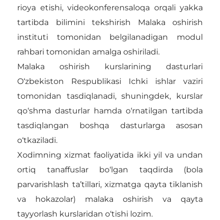
rioya etishi, videokonferensaloqa orqali yakka
tartibda bilimini tekshirish Malaka oshirish
instituti tomonidan belgilanadigan modul
rahbari tomonidan amalga oshiriladi.
Malaka oshirish kurslarining dasturlari
O‘zbekiston Respublikasi Ichki ishlar vaziri
tomonidan tasdiqlanadi, shuningdek, kurslar
qo‘shma dasturlar hamda o‘rnatilgan tartibda
tasdiqlangan boshqa dasturlarga asosan
o‘tkaziladi.
Xodimning xizmat faoliyatida ikki yil va undan
ortiq tanaffuslar bo‘lgan taqdirda (bola
parvarishlash ta’tillari, xizmatga qayta tiklanish
va hokazolar) malaka oshirish va qayta
tayyorlash kurslaridan o‘tishi lozim.