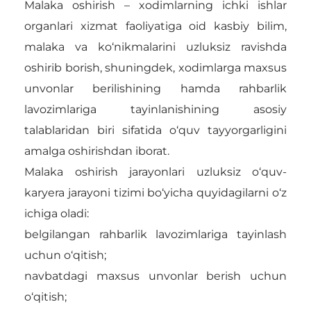
Malaka oshirish – xodimlarning ichki ishlar
organlari xizmat faoliyatiga oid kasbiy bilim,
malaka va ko‘nikmalarini uzluksiz ravishda
oshirib borish, shuningdek, xodimlarga maxsus
unvonlar berilishining hamda rahbarlik
lavozimlariga tayinlanishining asosiy
talablaridan biri sifatida o‘quv tayyorgarligini
amalga oshirishdan iborat.
Malaka oshirish jarayonlari uzluksiz o‘quv-
karyera jarayoni tizimi bo‘yicha quyidagilarni o‘z
ichiga oladi:
belgilangan rahbarlik lavozimlariga tayinlash
uchun o‘qitish;
navbatdagi maxsus unvonlar berish uchun
o‘qitish;