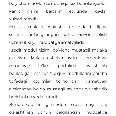
bo‘yicha sinovlardan qoniqarsiz baholanganlar
kamchiliklarni bartaraf etgunga qadar
yuborilmaydi.
Maxsus malaka oshirish kurslarida berilgan
sertifikatlar belgilangan maxsus unvonni olish
uchun ikki yil muddatga amal qiladi.
Kredit-modul tizimi bo‘yicha mustaqil malaka
oshirish - Malaka oshirish instituti tomonidan
masofaviy ta’lim portalida joylashtirib
boriladigan standart o‘quv modullarini barcha
toifadagi xodimlar tomonidan xizmatdan
ajralmagan holda, mustaqil ravishda o‘zlashtirib
borishni nazarda tutadi.
Bunda xodimning modulni o‘qishining sifati,
o‘zlashtirish uchun belgilangan muddatga