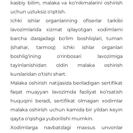
kasbiy bilim, malaka va ko‘nikmalarini oshirish
uchun uzluksiz o‘qitish.
Ichki ishlar organlarining ofiserlar tarkibi
lavozimlarida xizmat qilayotgan xodimlarni
barcha darajadagi bo‘lim boshliqlari, tuman
(shahar, tarmoq) ichki ishlar organlari
boshlig‘ining o‘rinbosari lavozimiga
tayinlanishidan oldin malaka oshirish
kurslaridan o‘tishi shart.
Malaka oshirish natijasida beriladigan sertifikat
faqat muayyan lavozimda faoliyat ko‘rsatish
huquqini beradi, sertifikat olmagan xodimlar
malaka oshirish uchun kamida bir yildan keyin
qayta o‘qishga yuborilishi mumkin.
Xodimlarga navbatdagi maxsus unvonlar