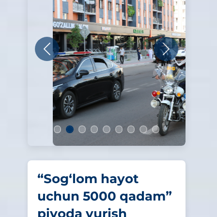
Oldingi
Keyingi
“Sog‘lom hayot
uchun 5000 qadam”
piyoda yurish