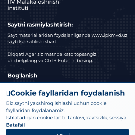
IIV Malaka oshirish
instituti
Saytni rasmiylashtirish:
Sayt materiallaridan foydalanilganda www.ipkmvd.uz
sayti ko'rsatilishi shart.
Diqqat! Agar siz matnda xato topsangiz,
uni belgilang va Ctrl + Enter ni bosing.
Bog'lanish
Manzil: Toshkent shahar Bektemir tumani
Cookie fayllaridan foydalanish
Husayn Boyqaro ko'chasi, 27a-uy.
Biz saytni yaxshiroq ishlashi uchun cookie
Telefon :
(71) 295-34-18
,
(71)295-34-19
fayllaridan foydalanamiz.
Ishlatadigan cookie lar: til tanlovi, xavfsizlik, sessiya.
Elektron pochta:
moi@iiv.uz
kanselariya@exat.uz
Batafsil