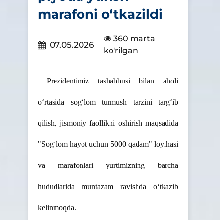
marafoni o‘tkazildi
360 marta
07.05.2026
ko'rilgan
Prezidentimiz tashabbusi bilan aholi
o‘rtasida sog‘lom turmush tarzini targ‘ib
qilish, jismoniy faollikni oshirish maqsadida
"Sog‘lom hayot uchun 5000 qadam" loyihasi
va marafonlari yurtimizning barcha
hududlarida muntazam ravishda o‘tkazib
kelinmoqda.