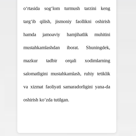
o‘rtasida sog‘lom turmush tarzini keng
targ‘ib qilish, jismoniy faollikni oshirish
hamda jamoaviy hamjihatlik muhitini
mustahkamlashdan iborat. Shuningdek,
mazkur tadbir orqali xodimlarning
salomatligini mustahkamlash, ruhiy tetiklik
va xizmat faoliyati samaradorligini yana-da
oshirish ko‘zda tutilgan.