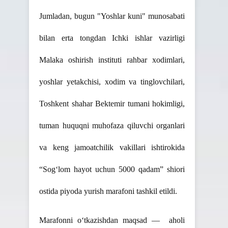
Jumladan, bugun "Yoshlar kuni" munosabati
bilan erta tongdan Ichki ishlar vazirligi
Malaka oshirish instituti rahbar xodimlari,
yoshlar yetakchisi, xodim va tinglovchilari,
Toshkent shahar Bektemir tumani hokimligi,
tuman huquqni muhofaza qiluvchi organlari
va keng jamoatchilik vakillari ishtirokida
“Sog‘lom hayot uchun 5000 qadam” shiori
ostida piyoda yurish marafoni tashkil etildi.
Marafonni o‘tkazishdan maqsad — aholi