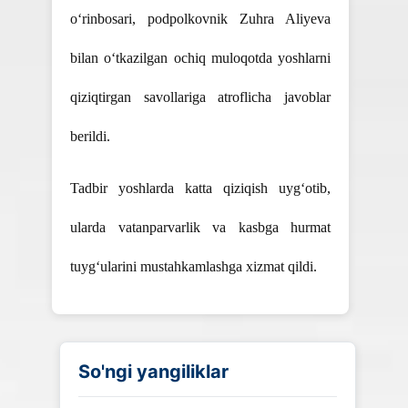
o‘rinbosari, podpolkovnik Zuhra Aliyeva
bilan o‘tkazilgan ochiq muloqotda yoshlarni
qiziqtirgan savollariga atroflicha javoblar
berildi.
Tadbir yoshlarda katta qiziqish uyg‘otib,
ularda vatanparvarlik va kasbga hurmat
tuyg‘ularini mustahkamlashga xizmat qildi.
So'ngi yangiliklar