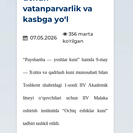
vatanparvarlik va
kasbga yo‘l
356 marta
07.05.2026
ko'rilgan
“Payshanba — yoshlar kuni” hamda 9-may
— Xotira va qadrlash kuni munosabati bilan
Toshkent shahridagi 1-sonli IIV Akademik
litseyi o‘quvchilari uchun IIV Malaka
oshirish institutida “Ochiq eshiklar kuni”
tadbiri tashkil etildi.