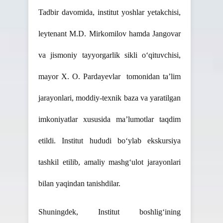
Tadbir davomida, institut yoshlar yetakchisi,
leytenant M.D. Mirkomilov hamda Jangovar
va jismoniy tayyorgarlik sikli o‘qituvchisi,
mayor X. O. Pardayevlar tomonidan taʼlim
jarayonlari, moddiy-texnik baza va yaratilgan
imkoniyatlar xususida maʼlumotlar taqdim
etildi. Institut hududi bo‘ylab ekskursiya
tashkil etilib, amaliy mashg‘ulot jarayonlari
bilan yaqindan tanishdilar.
Shuningdek, Institut boshlig‘ining