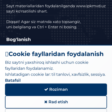
Sayt materiallaridan foydalanilganda www.ipkmvd.uz
sayti ko'rsatilishi shart.
Diqqat! Agar siz matnda xato topsangiz,
uni belgilang va Ctrl + Enter ni bosing.
Bog'lanish
Manzil: Toshkent shahar Bektemir tumani
Cookie fayllaridan foydalanish
Husayn Boyqaro ko'chasi, 27a-uy.
Biz saytni yaxshiroq ishlashi uchun cookie
Telefon :
(71) 295-34-18
,
(71)295-34-19
fayllaridan foydalanamiz.
Ishlatadigan cookie lar: til tanlovi, xavfsizlik, sessiya.
Elektron pochta:
moi@iiv.uz
kanselariya@exat.uz
Batafsil
Roziman
Sayt xaritasi
Rad etish