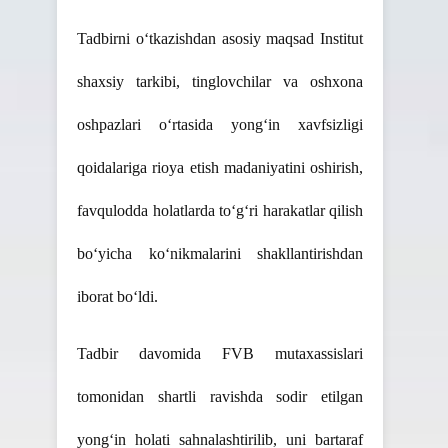
Tadbirni o‘tkazishdan asosiy maqsad Institut
shaxsiy tarkibi, tinglovchilar va oshxona
oshpazlari o‘rtasida yong‘in xavfsizligi
qoidalariga rioya etish madaniyatini oshirish,
favqulodda holatlarda to‘g‘ri harakatlar qilish
bo‘yicha ko‘nikmalarini shakllantirishdan
iborat bo‘ldi.
Tadbir davomida FVB mutaxassislari
tomonidan shartli ravishda sodir etilgan
yong‘in holati sahnalashtirilib, uni bartaraf