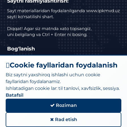
Saytni rasmiylashtirish:
Sayt materiallaridan foydalanilganda www.ipkmvd.uz
sayti ko'rsatilishi shart.
Diqqat! Agar siz matnda xato topsangiz,
uni belgilang va Ctrl + Enter ni bosing.
Bog'lanish
Manzil: Toshkent shahar Bektemir tumani
Cookie fayllaridan foydalanish
Husayn Boyqaro ko'chasi, 27a-uy.
Biz saytni yaxshiroq ishlashi uchun cookie
Telefon :
(71) 295-34-18
,
(71)295-34-19
fayllaridan foydalanamiz.
Ishlatadigan cookie lar: til tanlovi, xavfsizlik, sessiya.
Elektron pochta:
moi@iiv.uz
kanselariya@exat.uz
Batafsil
Roziman
Sayt xaritasi
Rad etish