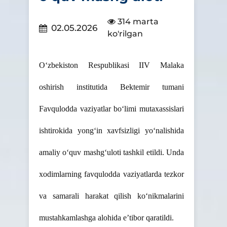
314 marta
02.05.2026
ko'rilgan
O‘
zbekiston Respublikasi IIV Malaka
oshirish institutida Bektemir tumani
Favqulodda vaziyatlar bo‘limi mutaxassislari
ishtirokida yong‘in xavfsizligi yo‘nalishida
amaliy o‘quv mashg‘uloti tashkil etildi.
Unda
xodimlarning favqulodda vaziyatlarda tezkor
va samarali harakat qilish ko‘nikmalarini
mustahkamlashga alohida e’tibor qaratildi.