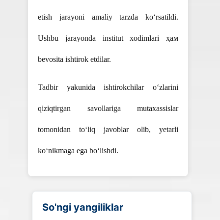
etish jarayoni amaliy tarzda ko‘rsatildi.
Ushbu jarayonda institut xodimlari ҳам
bevosita ishtirok etdilar.
Tadbir yakunida ishtirokchilar o‘zlarini
qiziqtirgan savollariga mutaxassislar
tomonidan to‘liq javoblar olib, yetarli
ko‘nikmaga ega bo‘lishdi.
So'ngi yangiliklar