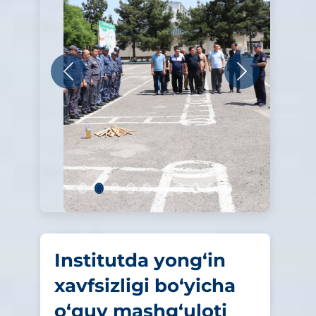
Oldingi
Keyingi
Institutda yong‘in
xavfsizligi bo‘yicha
o‘quv mashg‘uloti