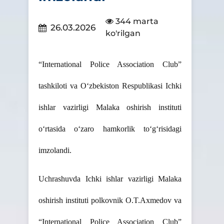
344 marta
26.03.2026
ko'rilgan
“International Police Association Club”
tashkiloti va O‘zbekiston Respublikasi Ichki
ishlar vazirligi Malaka oshirish instituti
o‘rtasida o‘zaro hamkorlik to‘g‘risidagi
imzolandi.
Uchrashuvda Ichki ishlar vazirligi Malaka
oshirish instituti polkovnik O.T.Axmedov va
“International Police Association Club”