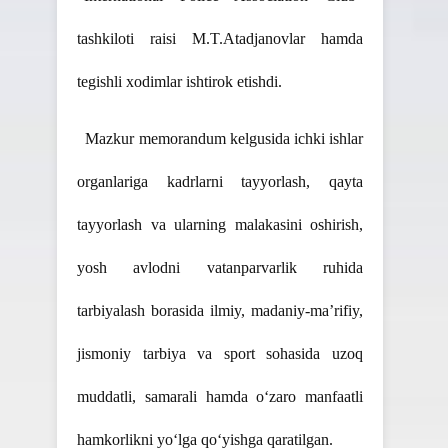
tashkiloti raisi M.T.Atadjanovlar hamda
tegishli xodimlar ishtirok etishdi.
Mazkur memorandum kelgusida ichki ishlar
organlariga kadrlarni tayyorlash, qayta
tayyorlash va ularning malakasini oshirish,
yosh avlodni vatanparvarlik ruhida
tarbiyalash borasida ilmiy, madaniy-maʼrifiy,
jismoniy tarbiya va sport sohasida uzoq
muddatli, samarali hamda o‘zaro manfaatli
hamkorlikni yo‘lga qo‘yishga qaratilgan.