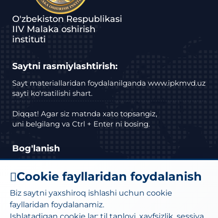
O'zbekiston Respublikasi
IIV Malaka oshirish
instituti
Saytni rasmiylashtirish:
Sayt materiallaridan foydalanilganda www.ipkmvd.uz
sayti ko'rsatilishi shart.
Diqqat! Agar siz matnda xato topsangiz,
uni belgilang va Ctrl + Enter ni bosing.
Bog'lanish
Manzil: Toshkent shahar Bektemir tumani
Cookie fayllaridan foydalanish
Husayn Boyqaro ko'chasi, 27a-uy.
Biz saytni yaxshiroq ishlashi uchun cookie
Telefon :
(71) 295-34-18
,
(71)295-34-19
fayllaridan foydalanamiz.
Ishlatadigan cookie lar: til tanlovi, xavfsizlik, sessiya.
Elektron pochta:
moi@iiv.uz