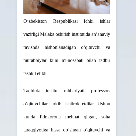
O‘zbekiston Respublikasi Ichki ishlar
vazirligi Malaka oshirish institutida an’anaviy
ravishda nishonlanadigan o‘qituvchi va
murabbiylar kuni munosabati bilan tadbir
tashkil etildi.
Tadbirda institut rahbariyati, professor-
o‘qituvchilar tarkibi ishtirok etdilar. Ushbu
kunda fidokorona mehnat qilgan, soha
taraqqiyotiga hissa qo‘shgan o‘qituvchi va