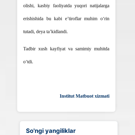
olishi, kasbiy faoliyatda yuqori natijalarga
erishishida bu kabi e’tiroflar muhim o‘rin
tutadi, deya ta’kidlandi.
Tadbir xush kayfiyat va samimiy muhitda
o‘tdi.
Institut Matbuot xizmati
So'ngi yangiliklar