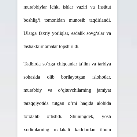
murabbiylar
Ichki ishlar vaziri va Institut
boshlig‘i tomonidan
munosib taqdirlandi.
Ularga faxriy yorliqlar, esdalik sovg‘alar va
tashakkurnomalar topshirildi.
Tadbirda so‘zga chiqqanlar ta’lim va tarbiya
sohasida olib borilayotgan islohotlar,
murabbiy va o‘qituvchilarning jamiyat
taraqqiyotida tutgan o‘rni haqida alohida
to‘xtalib o‘tishdi. Shuningdek, yosh
xodimlarning malakali kadrlardan ilhom