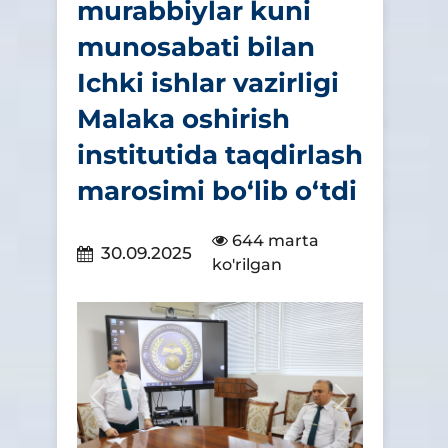
murabbiylar kuni
munosabati bilan
Ichki ishlar vazirligi
Malaka oshirish
institutida taqdirlash
marosimi bo‘lib o‘tdi
644 marta
30.09.2025
ko'rilgan
Предыдущий
Следующий