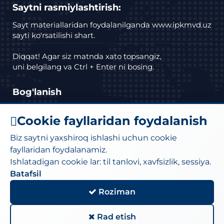
Saytni rasmiylashtirish:
Sayt materiallaridan foydalanilganda www.ipkmvd.uz
sayti ko'rsatilishi shart.
Diqqat! Agar siz matnda xato topsangiz,
uni belgilang va Ctrl + Enter ni bosing.
Bog'lanish
Manzil: Toshkent shahar Bektemir tumani
Cookie fayllaridan foydalanish
Husayn Boyqaro ko'chasi, 27a-uy.
Biz saytni yaxshiroq ishlashi uchun cookie
Telefon :
(71) 295-34-18
,
(71)295-34-19
fayllaridan foydalanamiz.
Ishlatadigan cookie lar: til tanlovi, xavfsizlik, sessiya.
Elektron pochta:
moi@iiv.uz
kanselariya@exat.uz
Batafsil
Roziman
Sayt xaritasi
Rad etish