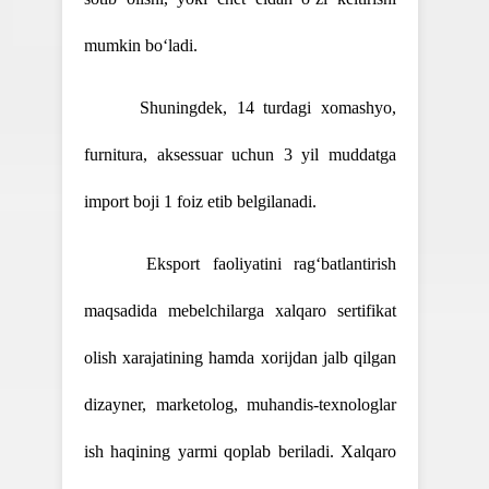
mumkin bo‘ladi.
Shuningdek, 14 turdagi xomashyo,
furnitura, aksessuar uchun 3 yil muddatga
import boji 1 foiz etib belgilanadi.
Eksport faoliyatini rag‘batlantirish
maqsadida mebelchilarga xalqaro sertifikat
olish xarajatining hamda xorijdan jalb qilgan
dizayner, marketolog, muhandis-texnologlar
ish haqining yarmi qoplab beriladi. Xalqaro