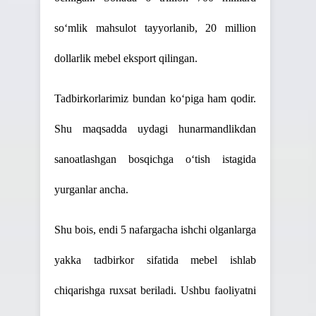
so‘mlik mahsulot tayyorlanib, 20 million
dollarlik mebel eksport qilingan.
Tadbirkorlarimiz bundan ko‘piga ham qodir.
Shu maqsadda uydagi hunarmandlikdan
sanoatlashgan bosqichga o‘tish istagida
yurganlar ancha.
Shu bois, endi 5 nafargacha ishchi olganlarga
yakka tadbirkor sifatida mebel ishlab
chiqarishga ruxsat beriladi. Ushbu faoliyatni