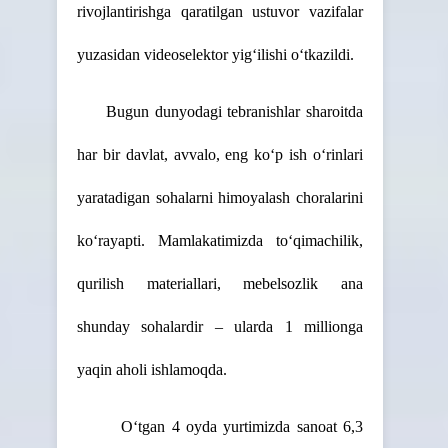
rivojlantirishga qaratilgan ustuvor vazifalar
yuzasidan videoselektor yig‘ilishi o‘tkazildi.
Bugun dunyodagi tebranishlar sharoitda
har bir davlat, avvalo, eng ko‘p ish o‘rinlari
yaratadigan sohalarni himoyalash choralarini
ko‘rayapti. Mamlakatimizda to‘qimachilik,
qurilish materiallari, mebelsozlik ana
shunday sohalardir – ularda 1 millionga
yaqin aholi ishlamoqda.
O‘tgan 4 oyda yurtimizda sanoat 6,3