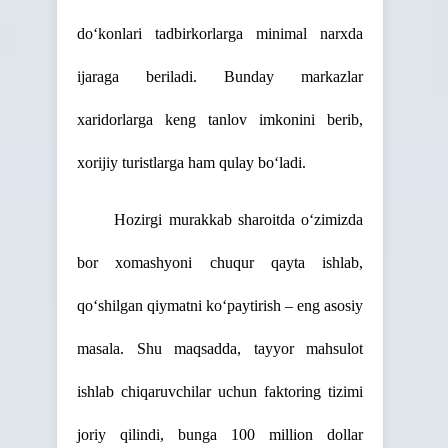
do‘konlari tadbirkorlarga minimal narxda
ijaraga beriladi. Bunday markazlar
xaridorlarga keng tanlov imkonini berib,
xorijiy turistlarga ham qulay bo‘ladi.
Hozirgi murakkab sharoitda o‘zimizda
bor xomashyoni chuqur qayta ishlab,
qo‘shilgan qiymatni ko‘paytirish – eng asosiy
masala. Shu maqsadda, tayyor mahsulot
ishlab chiqaruvchilar uchun faktoring tizimi
joriy qilindi, bunga 100 million dollar