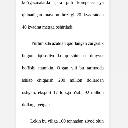
ko‘rgazmalarda ijara puli kompensatsiya
qilinadigan maydon hozirgi 20 kvadratdan
40 kvadrat metrga oshiriladi.
Yurtimizda azaldan qadrlangan zargarlik
bugun iqtisodiyotda qo‘shimcha drayver
bo‘lishi mumkin. O‘gan yili bu tarmoqda
ishlab chiqarish 200 million dollardan
oshgan, eksport 17 foizga o‘sib, 92 million
dollarga yetgan.
Lekin bu yiliga 100 tonnadan ziyod oltin