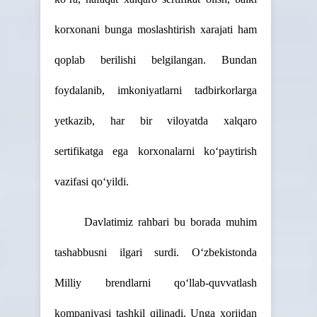
korxonani bunga moslashtirish xarajati ham
qoplab berilishi belgilangan. Bundan
foydalanib, imkoniyatlarni tadbirkorlarga
yetkazib, har bir viloyatda xalqaro
sertifikatga ega korxonalarni ko‘paytirish
vazifasi qo‘yildi.
Davlatimiz rahbari bu borada muhim
tashabbusni ilgari surdi. O‘zbekistonda
Milliy brendlarni qo‘llab-quvvatlash
kompaniyasi tashkil qilinadi. Unga xorijdan