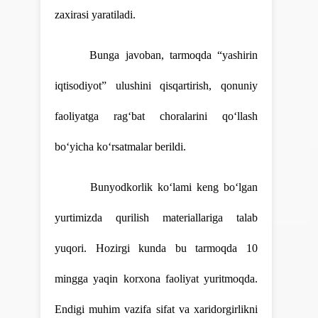
zaxirasi yaratiladi.
Bunga javoban, tarmoqda “yashirin
iqtisodiyot” ulushini qisqartirish, qonuniy
faoliyatga rag‘bat choralarini qo‘llash
bo‘yicha ko‘rsatmalar berildi.
Bunyodkorlik ko‘lami keng bo‘lgan
yurtimizda qurilish materiallariga talab
yuqori. Hozirgi kunda bu tarmoqda 10
mingga yaqin korxona faoliyat yuritmoqda.
Endigi muhim vazifa sifat va xaridorgirlikni