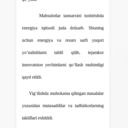
Mahsulotlar tannarxini tushirishda
energiya iqtisodi juda dolzarb. Shuning
uchun energiya va resurs sarfi yuqori
yo‘nalishlarni tahlil qilib, tejamkor
innovatsion yechimlarni qo‘llash muhimligi
qayd etildi.
Yig‘ilishda muhokama qilingan masalalar
yuzasidan mutasaddilar va tadbirkorlarning
takliflari eshitildi.