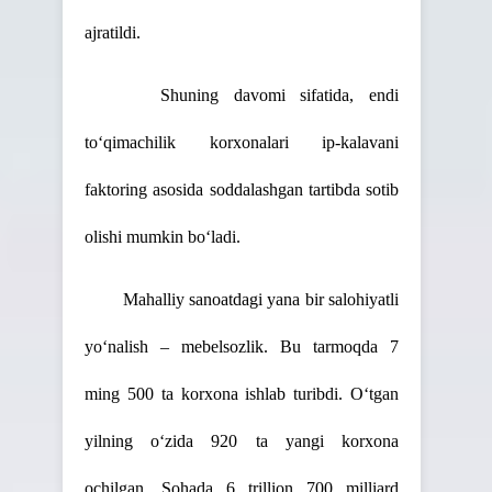
ajratildi.
Shuning davomi sifatida, endi
to‘qimachilik korxonalari ip-kalavani
faktoring asosida soddalashgan tartibda sotib
olishi mumkin bo‘ladi.
Mahalliy sanoatdagi yana bir salohiyatli
yo‘nalish – mebelsozlik. Bu tarmoqda 7
ming 500 ta korxona ishlab turibdi. O‘tgan
yilning o‘zida 920 ta yangi korxona
ochilgan. Sohada 6 trillion 700 milliard