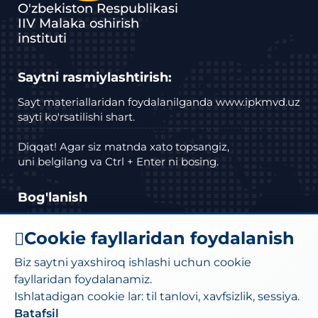
O'zbekiston Respublikasi
IIV Malaka oshirish
instituti
Saytni rasmiylashtirish:
Sayt materiallaridan foydalanilganda www.ipkmvd.uz
sayti ko'rsatilishi shart.
Diqqat! Agar siz matnda xato topsangiz,
uni belgilang va Ctrl + Enter ni bosing.
Bog'lanish
Manzil: Toshkent shahar Bektemir tumani
Cookie fayllaridan foydalanish
Husayn Boyqaro ko'chasi, 27a-uy.
Biz saytni yaxshiroq ishlashi uchun cookie
Telefon :
(71) 295-34-18
,
(71)295-34-19
fayllaridan foydalanamiz.
Ishlatadigan cookie lar: til tanlovi, xavfsizlik, sessiya.
Elektron pochta:
moi@iiv.uz
kanselariya@exat.uz
Batafsil