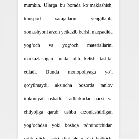
mumkin. Ularga bu borada ko‘maklashish,
transport xarajatlarini yengillatib,
xomashyoni arzon yetkazib berish maqsadida
yog‘och va yog‘och materiallarini
markazlashgan holda olib kelish tashkil
etiladi. Bunda monopoliyaga yo‘l
qo‘yilmaydi, aksincha bozorda tanlov
imkoniyati oshadi. Tadbirkorlar narxi va
ehtiyojiga qarab, ushbu arzonlashtirilgan
yog‘ochdan yoki boshqa ta’minotchidan
sotib olishi, yoki chet eldan o‘zi keltirishi