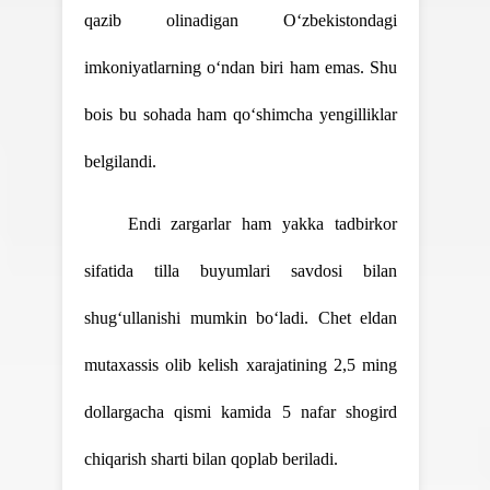
qazib olinadigan O‘zbekistondagi
imkoniyatlarning o‘ndan biri ham emas. Shu
bois bu sohada ham qo‘shimcha yengilliklar
belgilandi.
Endi zargarlar ham yakka tadbirkor
sifatida tilla buyumlari savdosi bilan
shug‘ullanishi mumkin bo‘ladi. Chet eldan
mutaxassis olib kelish xarajatining 2,5 ming
dollargacha qismi kamida 5 nafar shogird
chiqarish sharti bilan qoplab beriladi.