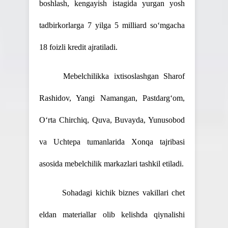
boshlash, kengayish istagida yurgan yosh
tadbirkorlarga 7 yilga 5 milliard so‘mgacha
18 foizli kredit ajratiladi.
Mebelchilikka ixtisoslashgan Sharof
Rashidov, Yangi Namangan, Pastdarg‘om,
O‘rta Chirchiq, Quva, Buvayda, Yunusobod
va Uchtepa tumanlarida Xonqa tajribasi
asosida mebelchilik markazlari tashkil etiladi.
Sohadagi kichik biznes vakillari chet
eldan materiallar olib kelishda qiynalishi