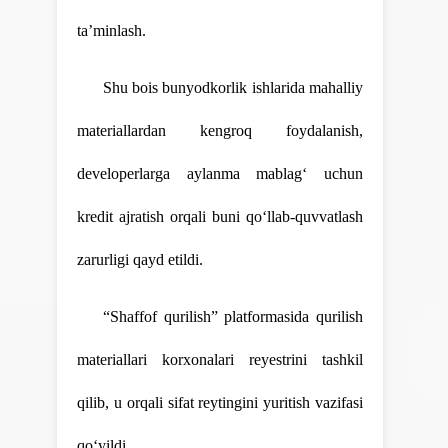
ta’minlash.
Shu bois bunyodkorlik ishlarida mahalliy
materiallardan kengroq foydalanish,
developerlarga aylanma mablag‘ uchun
kredit ajratish orqali buni qo‘llab-quvvatlash
zarurligi qayd etildi.
“Shaffof qurilish” platformasida qurilish
materiallari korxonalari reyestrini tashkil
qilib, u orqali sifat reytingini yuritish vazifasi
qo‘yildi.