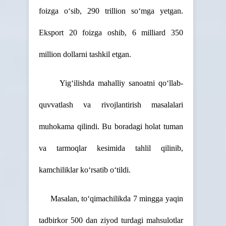
foizga o‘sib, 290 trillion so‘mga yetgan.
Eksport 20 foizga oshib, 6 milliard 350
million dollarni tashkil etgan.
Yig‘ilishda mahalliy sanoatni qo‘llab-
quvvatlash va rivojlantirish masalalari
muhokama qilindi. Bu boradagi holat tuman
va tarmoqlar kesimida tahlil qilinib,
kamchiliklar ko‘rsatib o‘tildi.
Masalan, to‘qimachilikda 7 mingga yaqin
tadbirkor 500 dan ziyod turdagi mahsulotlar