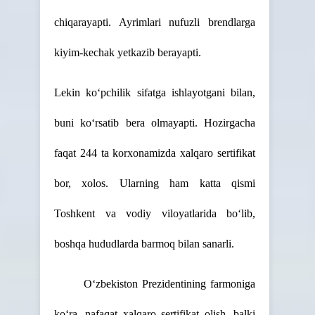
chiqarayapti. Ayrimlari nufuzli brendlarga
kiyim-kechak yetkazib berayapti.
Lekin ko‘pchilik sifatga ishlayotgani bilan,
buni ko‘rsatib bera olmayapti. Hozirgacha
faqat 244 ta korxonamizda xalqaro sertifikat
bor, xolos. Ularning ham katta qismi
Toshkent va vodiy viloyatlarida bo‘lib,
boshqa hududlarda barmoq bilan sanarli.
O‘zbekiston Prezidentining farmoniga
ko‘ra, nafaqat xalqaro sertifikat olish, balki