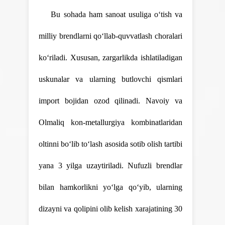
Bu sohada ham sanoat usuliga o‘tish va
milliy brendlarni qo‘llab-quvvatlash choralari
ko‘riladi. Xususan, zargarlikda ishlatiladigan
uskunalar va ularning butlovchi qismlari
import bojidan ozod qilinadi. Navoiy va
Olmaliq kon-metallurgiya kombinatlaridan
oltinni bo‘lib to‘lash asosida sotib olish tartibi
yana 3 yilga uzaytiriladi. Nufuzli brendlar
bilan hamkorlikni yo‘lga qo‘yib, ularning
dizayni va qolipini olib kelish xarajatining 30