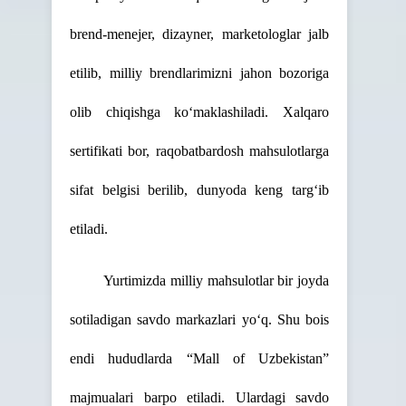
brend-menejer, dizayner, marketologlar jalb
etilib, milliy brendlarimizni jahon bozoriga
olib chiqishga ko‘maklashiladi. Xalqaro
sertifikati bor, raqobatbardosh mahsulotlarga
sifat belgisi berilib, dunyoda keng targ‘ib
etiladi.
Yurtimizda milliy mahsulotlar bir joyda
sotiladigan savdo markazlari yo‘q. Shu bois
endi hududlarda “Mall of Uzbekistan”
majmualari barpo etiladi. Ulardagi savdo