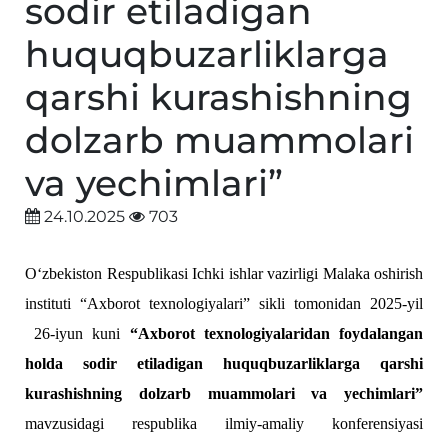
sodir etiladigan
huquqbuzarliklarga
qarshi kurashishning
dolzarb muammolari
va yechimlari”
24.10.2025
703
O‘zbekiston Respublikasi Ichki ishlar vazirligi Malaka oshirish
instituti “Axborot texnologiyalari” sikli tomonidan 2025-yil
26-iyun kuni
“
Axborot texnologiyalaridan foydalangan
holda sodir etiladigan huquqbuzarliklarga qarshi
kurashishning dolzarb muammolari va yechimlari
”
mavzusidagi respublika ilmiy-amaliy konferensiyasi