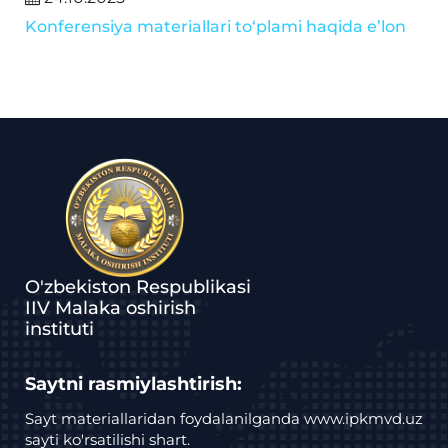
Konferensiya materiallari to‘plami haqida e’lon
O'zbekiston Respublikasi
IIV Malaka oshirish
instituti
Saytni rasmiylashtirish:
Sayt materiallaridan foydalanilganda www.ipkmvd.uz
sayti ko'rsatilishi shart.