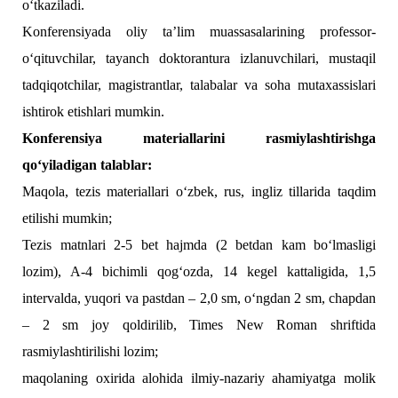
o‘tkaziladi.
Konferensiyada oliy ta’lim muassasalarining professor-
o‘qituvchilar, tayanch doktorantura izlanuvchilari, mustaqil
tadqiqotchilar, magistrantlar, talabalar va soha mutaxassislari
ishtirok etishlari mumkin.
Konferensiya
materiallarini rasmiylashtirishga
qo‘yiladigan talablar:
Maqola, tezis materiallari o‘zbek, rus, ingliz tillarida taqdim
etilishi mumkin;
Tezis matnlari 2-5 bet hajmda (2 betdan kam bo‘lmasligi
lozim), A-4 bichimli qog‘ozda, 14 kegel kattaligida, 1,5
intervalda, yuqori va pastdan – 2,0 sm, o‘ngdan 2 sm, chapdan
– 2 sm joy qoldirilib, Times New Roman shriftida
rasmiylashtirilishi lozim;
maqolaning oxirida alohida ilmiy-nazariy ahamiyatga molik