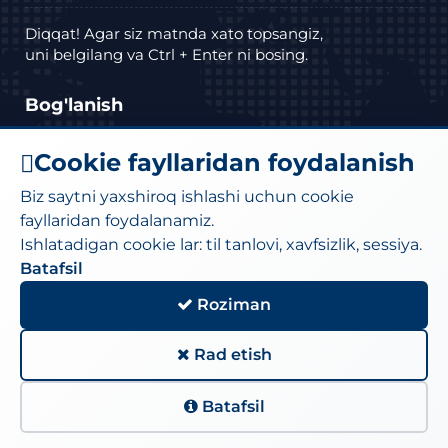
Diqqat! Agar siz matnda xato topsangiz,
uni belgilang va Ctrl + Enter ni bosing.
Bog'lanish
Manzil: Toshkent shahar Bektemir tumani
Cookie fayllaridan foydalanish
Husayn Boyqaro ko'chasi, 27a-uy.
Biz saytni yaxshiroq ishlashi uchun cookie
Telefon :
(71) 295-34-18
,
(71)295-34-19
fayllaridan foydalanamiz.
Ishlatadigan cookie lar: til tanlovi, xavfsizlik, sessiya.
Elektron pochta:
moi@iiv.uz
kanselariya@exat.uz
Batafsil
Roziman
Sayt xaritasi
Rad etish
Batafsil