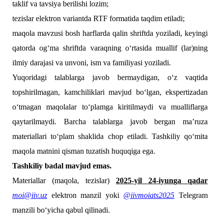
taklif va tavsiya berilishi lozim;
tezislar elektron variantda RTF formatida taqdim etiladi;
maqola mavzusi bosh harflarda qalin shriftda yoziladi, keyingi
qatorda og‘ma shriftda varaqning o‘rtasida muallif (lar)ning
ilmiy darajasi va unvoni, ism va familiyasi yoziladi.
Yuqoridagi talablarga javob bermaydigan, o‘z vaqtida
topshirilmagan, kamchiliklari mavjud bo‘lgan, ekspertizadan
o‘tmagan maqolalar to‘plamga kiritilmaydi va mualliflarga
qaytarilmaydi. Barcha talablarga javob bergan ma’ruza
materiallari to‘plam shaklida chop etiladi. Tashkiliy qo‘mita
maqola matnini qisman tuzatish huquqiga ega.
Tashkiliy badal mavjud emas.
Materiallar (maqola, tezislar)
202
5
-yil
24
-
iyun
ga qadar
moi@iiv.uz
elektron manzil yoki
@iivmoiats2025
Telegram
manzili bo‘yicha qabul qilinadi.