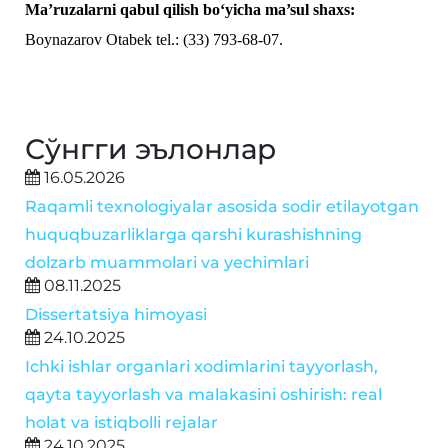
Ma’ruzalarni qabul qilish bo‘yicha ma’sul shaxs:
Boynazarov Otabek tel.: (33) 793-68-07.
Сўнгги эълонлар
16.05.2026
Raqamli texnologiyalar asosida sodir etilayotgan
huquqbuzarliklarga qarshi kurashishning
dolzarb muammolari va yechimlari
08.11.2025
Dissertatsiya himoyasi
24.10.2025
Ichki ishlar organlari xodimlarini tayyorlash,
qayta tayyorlash va malakasini oshirish: real
holat va istiqbolli rejalar
24.10.2025