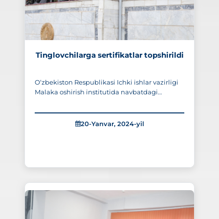
Tinglovchilarga sertifikatlar topshirildi
O‘zbekiston Respublikasi Ichki ishlar vazirligi
Malaka oshirish institutida navbatdagi
boshling‘ich kasbiy tayyorgarlik kursi
yakunlanishi munosabati bilan 270 nafarga
yaqin tinglovchilarning bitiruv tantanali
20-Yanvar, 2024-yil
tadbiri bo‘lib o‘tdi.
357