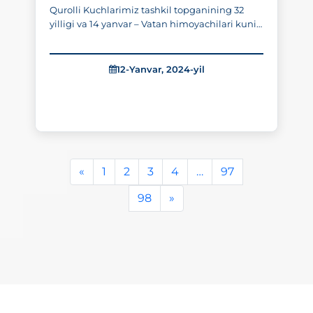
Qurolli Kuchlarimiz tashkil topganining 32
yilligi va 14 yanvar – Vatan himoyachilari kuni
munosabati bilan Qurolli kuchlar va IIV
tizimlaridan iste’foga chiqqan faxriylarining
Ichki ishlar vazirligi Malaka oshirish institutida
12-Yanvar, 2024-yil
..
«
1
2
3
4
…
97
98
»
330