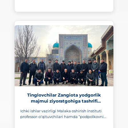
404
Tinglovchilar Zangiota yodgorlik
majmui ziyoratgohiga tashrifi
uyushtirildi
Ichki ishlar vazirligi Malaka oshirish instituti
professor-o‘qituvchilari hamda “podpolkovnik”
masus unvonini olish uchun o‘qiyotgan