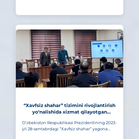
383
“Xavfsiz shahar” tizimini rivojlantirish
yo‘nalishida xizmat qilayotgan
xodimlarning bilim va ko‘nikmalari
O‘zbekiston Respublikasi Prezidentining 2023-
oshirilmoqda
yil 28-sentabrdagi “Xavfsiz shahar” yagona
integratsiyalashgan tizimlarini