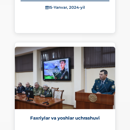
tinglovchilarining Zangiota yodgorlik majmui
ziyoratgohiga tashrifi uyushtirildi.
15-Yanvar, 2024-yil
367
Faxriylar va yoshlar uchrashuvi