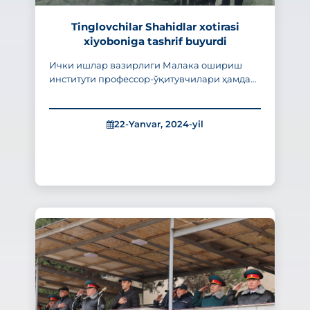
Tinglovchilar Shahidlar xotirasi
xiyoboniga tashrif buyurdi
Ички ишлар вазирлиги Малака ошириш
институти профессор-ўқитувчилари ҳамда
“подполковник” масус унвонини олиш учун
ўқиётган тингловчилар пойтахтимиздаги
Шаҳидлар хотираси хиёбонига ташриф
22-Yanvar, 2024-yil
буюрди.
299