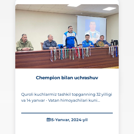
447
Chempion bilan uchrashuv
Quroli kuchlarmiz tashkil topganning 32 yilligi
va 14 yanvar - Vatan himoyachilari kuni
munosabati bilan Ichki ishlar vazirligi Malaka
oshirish institut Kasbiy tayyorgarlik fakultetida
tahsil olayotgan tinglovchilarni vatanparvarlik
15-Yanvar, 2024-yil