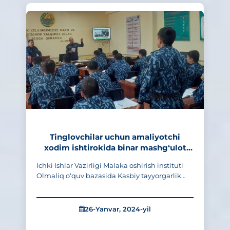
Tinglovchilar uchun amaliyotchi
xodim ishtirokida binar mashg‘ulot
o‘tkazildi
Ichki Ishlar Vazirligi Malaka oshirish instituti
Olmaliq o‘quv bazasida Kasbiy tayyorgarlik
fakulteti Maxsus fanlar sikli o‘qituvchisi,
podpolkovnik Kenja Beysenov va IIV
huzuridagi JIED birinchi mintaqaviy
26-Yanvar, 2024-yil
hududidagi ..