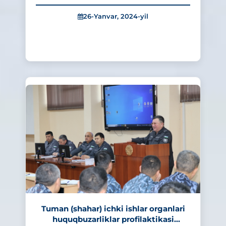
takomillashtirish bo‘yicha qo‘shimcha chora-
tadbirlar to‘g‘risida”gi qarori ijrosini ta’minlash
26-Yanvar, 2024-yil
jamoat ...
415
Tuman (shahar) ichki ishlar organlari
huquqbuzarliklar profilaktikasi