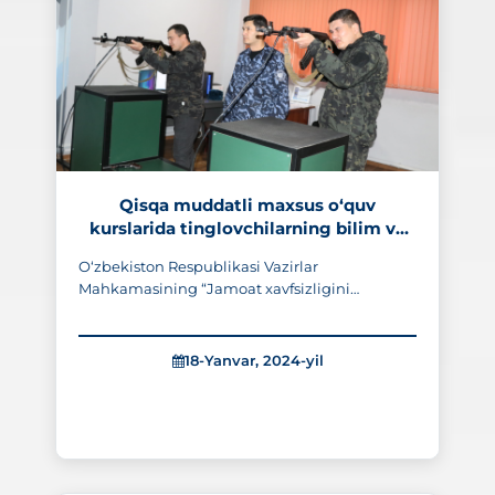
Qisqa muddatli maxsus o‘quv
kurslarida tinglovchilarning bilim va
ko‘nikmalari mustahkamlanmoqda
O‘zbekiston Respublikasi Vazirlar
Mahkamasining “Jamoat xavfsizligini
ta’minlash sohasida ovchilar jamoat
birlashmalari faoliyatini sifat jihatidan yangi
bosqichga ko‘tarish chora-tadbirlari to‘g‘risida”
18-Yanvar, 2024-yil
gi qaroriga muvofiq, ..